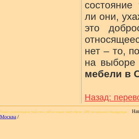
состояние
ли они, уха
это добро
относящеес
нет – то, 
на выборе
мебели в 
Назад: перев
На
Также рекомендуем посетить сайты
наших партнёров
: СИЗ сигнальная спецодежда
Москва
/