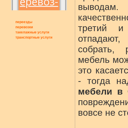
выводам. 
качествен
переезды
третий и
перевозки
такелажные услуги
отпадают,
транспортные услуги
собрать, 
мебель мож
это касает
- тогда н
мебели в
поврежден
вовсе не ст