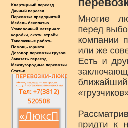
перевоз
Квартирный переезд
Дачный переезд
Многие лю
Перевозка предприятий
Мебель бесплатно
перед выбо
Упаковочный материал:
коробки, скотч, стрэйч
компании 
Такелажные работы
Помощь юриста
или же сов
Договор перевозки грузов
Есть и дру
Заказать переезд
Междугородные перевозки
заключаю
Статьи
ближайши
«грузчиков»
Рассматри
придти к 