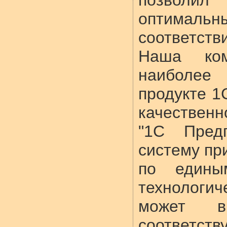
позволи
оптимальн
соответств
Наша ком
наиболее 
продукте 1
качественн
"1С Предп
систему пр
по едины
технологич
может в
соответст