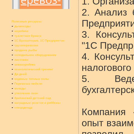
1. Организ
2. Анализ
Предприяти
Полезные ресурсы:
-
дымоходы
-
3. Консул
аэробика
-
туалетная бумага
-
1С Бухгалтерия, 1С Предприятие
"1С Предпр
-
грузоперевозки
-
продажа рыбы
4. Консуль
-
холодильное оборудование
-
листовки
-
налогового
аквааэробика
-
психологический тренинг
-
Ди джей
5. Веде
-
водяные теплые полы
-
Перевозка мебели
бухгалтерск
-
вклады
-
утепление окон
-
британский детский сад
-
наградные розетки и риббоны
-
спецодежда
Компания
опыт взаим