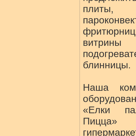
плиты, 
пароконве
фритюрниц
витрины
подогрев
блинницы.
Наша ком
оборудов
«Елки па
Пицца» 
гипермарк