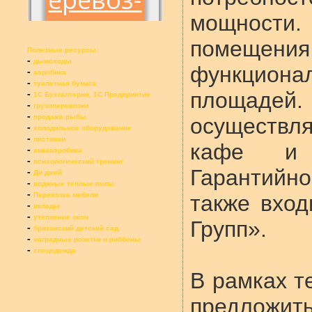
мощности.
помеще
Полезные ресурсы:
-
дымоходы
функциона
-
аэробика
-
туалетная бумага
-
площад
1С Бухгалтерия, 1С Предприятие
-
грузоперевозки
-
продажа рыбы
осуществл
-
холодильное оборудование
-
листовки
кафе и п
-
аквааэробика
-
психологический тренинг
Гарантий
-
Ди джей
-
водяные теплые полы
-
Перевозка мебели
также вход
-
вклады
-
утепление окон
Групп».
-
британский детский сад
-
наградные розетки и риббоны
-
спецодежда
В рамках т
предложит